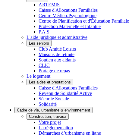
ARTEMIS
Caisse d'Allocations Familiales
Centre Médico-Psychologique
Centre de Planification et d'Éducation Familiale
Protection Maternelle et Infantile
P.A.S.
L'aide juridique et admnistrative
Les seniors
Club Amitié Loisirs
Maisons de retraite
Soutien aux aidants
CLIC
Portage de repas
Le logement
Les aides et prestations
Caisse d'Allocations Familiales
Revenu de Solidarité Active
Sécurité Sociale
Solidarité
Cadre de vie, urbanisme & environnement
Construction, travaux
Votre projet
La réglementation
Démarches d’urbanisme en ligne