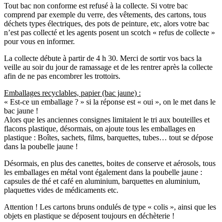
Tout bac non conforme est refusé à la collecte. Si votre bac
comprend par exemple du verre, des vêtements, des cartons, tous
déchets types électriques, des pots de peinture, etc, alors votre bac
n’est pas collecté et les agents posent un scotch « refus de collecte »
pour vous en informer.
La collecte débute à partir de 4 h 30. Merci de sortir vos bacs la
veille au soir du jour de ramassage et de les rentrer après la collecte
afin de ne pas encombrer les trottoirs.
Emballages recyclables, papier (bac jaune) :
« Est-ce un emballage ? » si la réponse est « oui », on le met dans le
bac jaune !
Alors que les anciennes consignes limitaient le tri aux bouteilles et
flacons plastique, désormais, on ajoute tous les emballages en
plastique : Boîtes, sachets, films, barquettes, tubes… tout se dépose
dans la poubelle jaune !
Désormais, en plus des canettes, boites de conserve et aérosols, tous
les emballages en métal vont également dans la poubelle jaune :
capsules de thé et café en aluminium, barquettes en aluminium,
plaquettes vides de médicaments etc.
Attention ! Les cartons bruns ondulés de type « colis », ainsi que les
objets en plastique se déposent toujours en déchèterie !