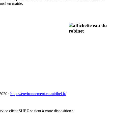
éposé en mairie.
 2020 :
h
ttps://environnement.cc-miribel.fr/
service client SUEZ se tient à votre disposition :