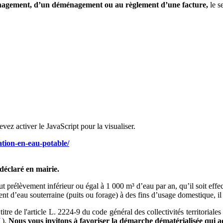
agement, d’un déménagement ou au règlement d’une facture,
le s
ez activer le JavaScript pour la visualiser.
ation-en-eau-potable/
déclaré en mairie.
t prélèvement inférieur ou égal à 1 000 m³ d’eau par an, qu’il soit ef
ent d’eau souterraine (puits ou forage) à des fins d’usage domestique, il 
tre de l'article L. 2224-9 du code général des collectivités territoriale
).
Nous vous invitons à favoriser la démarche dématérialisée qui ac