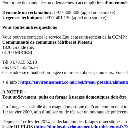
Pour toute demande liée aux démarches à accomplir lors
d’un emmén
Demande ou réclamation
: 0977 408 408 (appel non surtaxé)
Urgences techniques
: 0977 401 130 (appel non surtaxé)
Pour toutes autres questions
Vous pouvez contacter le service Eau et assainissement de la CCMP :
Communauté de communes Miribel et Plateau
1820 Grande rue,
01700 MIRIBEL
Tél 04.78.55.52.18
Fax 04.75.55.46.36
Cette adresse e-mail est protégée contre les robots spammeurs. Vous dev
+ d’info :
https://environnement.cc-miribel.fr/eau-potable/aliment
A NOTER :
Tout prélèvement, puits ou forage à usages domestiques doit être 
Un forage est assimilé à un usage domestique de l’eau, comprenant tou
1er janvier 2009, afin d’utiliser ou de réaliser un ouvrage de prélèvem
Depuis le 1er février 2024, la déclaration des forages domestiques au ti
le site DUPLOS
(
https://duplos.developpement-durable.gouv.fr/#/