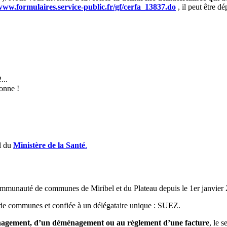
/www.formulaires.service-public.fr/gf/cerfa_13837.do
, il peut être d
...
onne !
el du
Ministère de la Santé
.
communauté de communes de Miribel et du Plateau depuis le 1er janvier
é de communes et confiée à un délégataire unique : SUEZ.
gement, d’un déménagement ou au règlement d’une facture
, le 