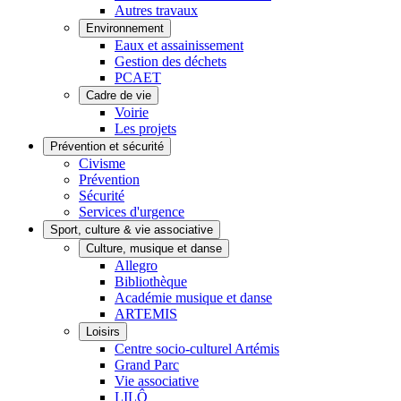
Autres travaux
Environnement
Eaux et assainissement
Gestion des déchets
PCAET
Cadre de vie
Voirie
Les projets
Prévention et sécurité
Civisme
Prévention
Sécurité
Services d'urgence
Sport, culture & vie associative
Culture, musique et danse
Allegro
Bibliothèque
Académie musique et danse
ARTEMIS
Loisirs
Centre socio-culturel Artémis
Grand Parc
Vie associative
LILÔ