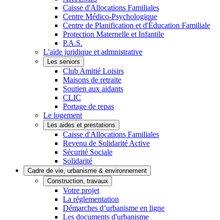
Caisse d'Allocations Familiales
Centre Médico-Psychologique
Centre de Planification et d'Éducation Familiale
Protection Maternelle et Infantile
P.A.S.
L'aide juridique et admnistrative
Les seniors
Club Amitié Loisirs
Maisons de retraite
Soutien aux aidants
CLIC
Portage de repas
Le logement
Les aides et prestations
Caisse d'Allocations Familiales
Revenu de Solidarité Active
Sécurité Sociale
Solidarité
Cadre de vie, urbanisme & environnement
Construction, travaux
Votre projet
La réglementation
Démarches d’urbanisme en ligne
Les documents d'urbanisme