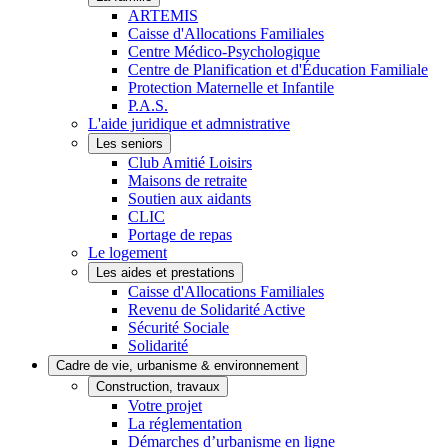
ARTEMIS
Caisse d'Allocations Familiales
Centre Médico-Psychologique
Centre de Planification et d'Éducation Familiale
Protection Maternelle et Infantile
P.A.S.
L'aide juridique et admnistrative
Les seniors
Club Amitié Loisirs
Maisons de retraite
Soutien aux aidants
CLIC
Portage de repas
Le logement
Les aides et prestations
Caisse d'Allocations Familiales
Revenu de Solidarité Active
Sécurité Sociale
Solidarité
Cadre de vie, urbanisme & environnement
Construction, travaux
Votre projet
La réglementation
Démarches d’urbanisme en ligne