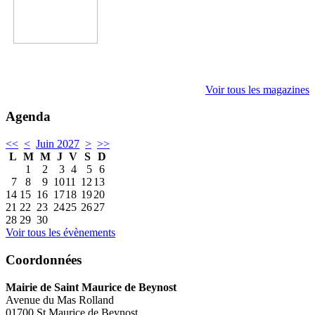
Voir tous les magazines
Agenda
<<
<
Juin 2027
>
>>
L
M
M
J
V
S
D
1
2
3
4
5
6
7
8
9
10
11
12
13
14
15
16
17
18
19
20
21
22
23
24
25
26
27
28
29
30
Voir tous les évènements
Coordonnées
Mairie de Saint Maurice de Beynost
Avenue du Mas Rolland
01700 St Maurice de Beynost